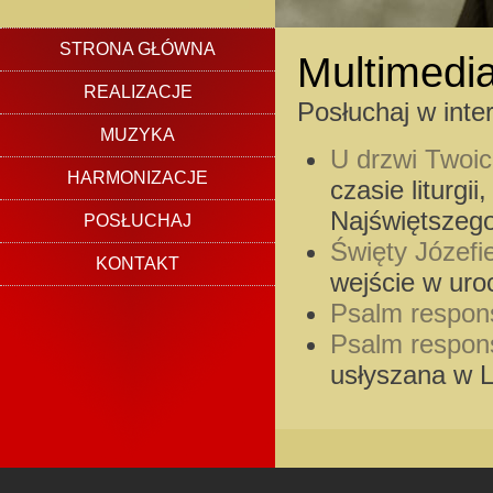
STRONA GŁÓWNA
Multimedi
REALIZACJE
Posłuchaj w inte
MUZYKA
U drzwi Twoic
HARMONIZACJE
czasie liturgi
Najświętszeg
POSŁUCHAJ
Święty Józefi
KONTAKT
wejście w uro
Psalm respon
Psalm respon
usłyszana w L